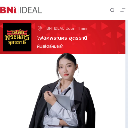
Skip
to
content
BNI IDEAL Udon Thani
โฟล์คพระนคร อุดรธานี
ผับสไตล์หมอลำ