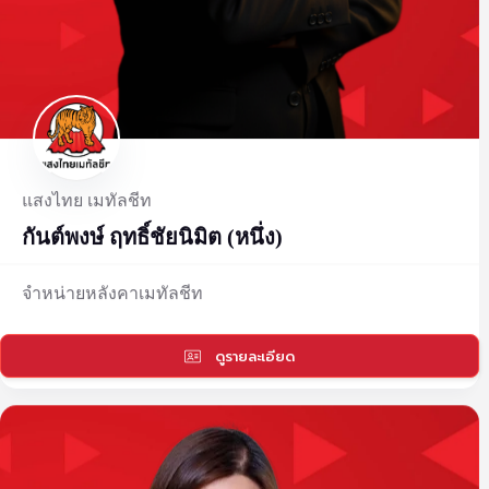
แสงไทย เมทัลชีท
กันต์พงษ์ ฤทธิ์ชัยนิมิต (หนึ่ง)
จำหน่ายหลังคาเมทัลชีท
ดูรายละเอียด