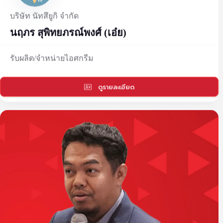
บริษัท นัทสึยูกิ จำกัด
นฤภร สุพิทยภรณ์พงศ์ (เอ๋ย)
รับผลิต/จำหน่ายไอศกรีม
ดูรายละเอียด