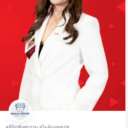
คลินิกทันตกรรม สไมล์แอทสเปซ