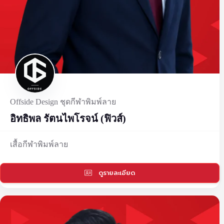
Offside Design ชุดกีฬาพิมพ์ลาย
อิทธิพล รัตนไพโรจน์ (ฟิวส์)
เสื้อกีฬาพิมพ์ลาย
ดูรายละเอียด