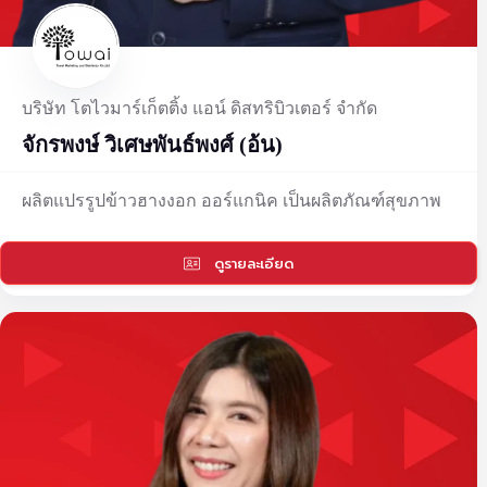
บริษัท โตไวมาร์เก็ตติ้ง แอน์ ดิสทริบิวเตอร์ จำกัด
จักรพงษ์ วิเศษพันธ์พงศ์ (อ้น)
ผลิตแปรรูปข้าวฮางงอก ออร์แกนิค เป็นผลิตภัณฑ์สุขภาพ
ดูรายละเอียด