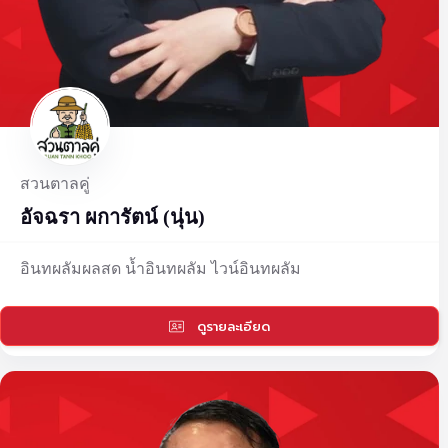
สวนตาลคู่
อัจฉรา ผการัตน์ (นุ่น)
อินทผลัมผลสด น้ำอินทผลัม ไวน์อินทผลัม
ดูรายละเอียด