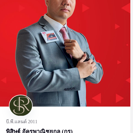
บี.พี.แลนด์ 2011
พิสิษฐ์ อัครพาณิชยกุล (กร)