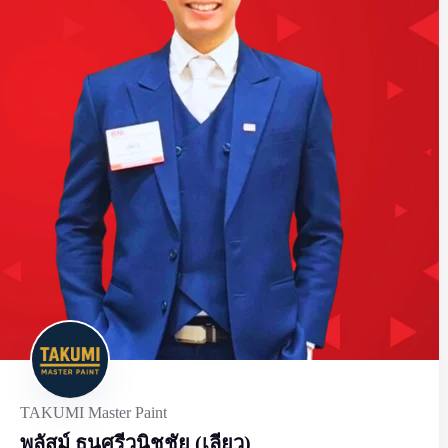
TAKUMI Master Paint
พลัสม์ ธนศรีวนิชชัย (เลียว)