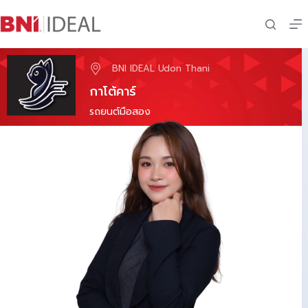
Skip
to
content
BNI IDEAL Udon Thani
กาโต้คาร์
รถยนต์มือสอง