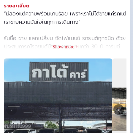
รายละเอียด
“มีสองแต่ความพร้อมเกินร้อย เพราะเราไม่ได้ขายแค่รถแต่
เราขายความมั่นใจในทุกการเดินทาง”
รับซื้อ ขาย แลกเปลี่ยน จัดไฟแนนซ์ รถยนต์ทุกชนิด ด้วย
ประสบการณ์รถยนต์มือสองยาวนานกว่า 30 ปี การันตี
Show more +
คุณภาพและความมั่นใจ ดูแลกันเหมือนคนในครอบครัว
‹
›